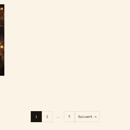
Pagination
1
2
…
7
Suivant →
des