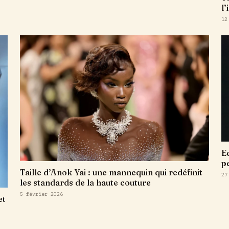
l
12
E
pe
Taille d’Anok Yai : une mannequin qui redéfinit
27
les standards de la haute couture
5 février 2026
et