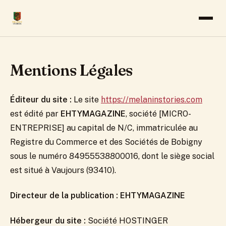
AFROPRENEURIAT
Mentions Légales
CINÉMA
Éditeur du site :
Le site
https://melaninstories.com
CULTURE
est édité par
EHTYMAGAZINE
, société [MICRO-
MUSIQUE
ENTREPRISE] au capital de N/C, immatriculée au
Registre du Commerce et des Sociétés de Bobigny
SANTÉ & BIEN-ÊTRE
sous le numéro 84955538800016, dont le siège social
est situé à Vaujours (93410).
VOYAGE & TOURISME
Directeur de la publication :
EHTYMAGAZINE
Hébergeur du site :
Société HOSTINGER