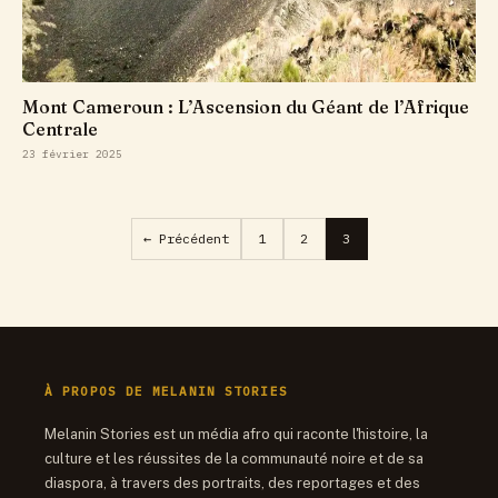
Mont Cameroun : L’Ascension du Géant de l’Afrique
Centrale
23 février 2025
Pagination
← Précédent
1
2
3
des
publications
À PROPOS DE MELANIN STORIES
Melanin Stories est un média afro qui raconte l'histoire, la
culture et les réussites de la communauté noire et de sa
diaspora, à travers des portraits, des reportages et des