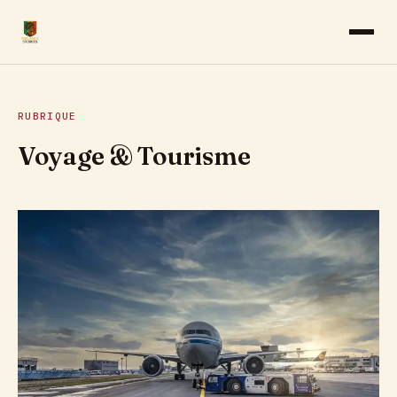
AFROPRENEURIAT
RUBRIQUE
CINÉMA
Voyage & Tourisme
CULTURE
MUSIQUE
SANTÉ & BIEN-ÊTRE
VOYAGE & TOURISME