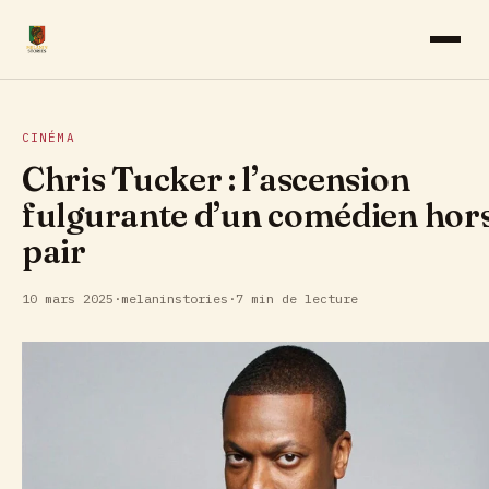
AFROPRENEURIAT
CINÉMA
CINÉMA
Chris Tucker : l’ascension
fulgurante d’un comédien hor
CULTURE
pair
MUSIQUE
10 mars 2025
·
melaninstories
·
7 min de lecture
SANTÉ & BIEN-ÊTRE
VOYAGE & TOURISME