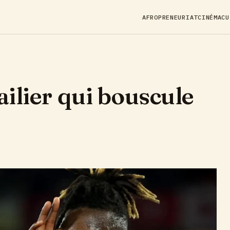
AFROPRENEURIAT
CINÉMA
CU
’ailier qui bouscule