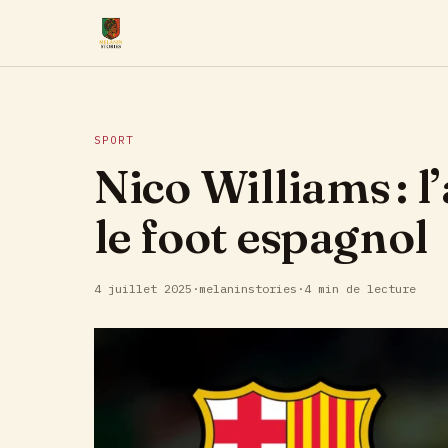
SPORT
Nico Williams : l
le foot espagnol
4 juillet 2025
·
melaninstories
·
4 min de lecture