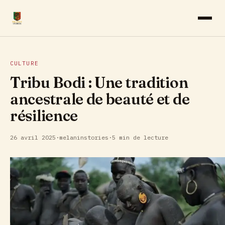
AFROPRENEURIAT
CULTURE
CINÉMA
Tribu Bodi : Une tradition
ancestrale de beauté et de
CULTURE
résilience
MUSIQUE
26 avril 2025
·
melaninstories
·
5 min de lecture
SANTÉ & BIEN-ÊTRE
VOYAGE & TOURISME